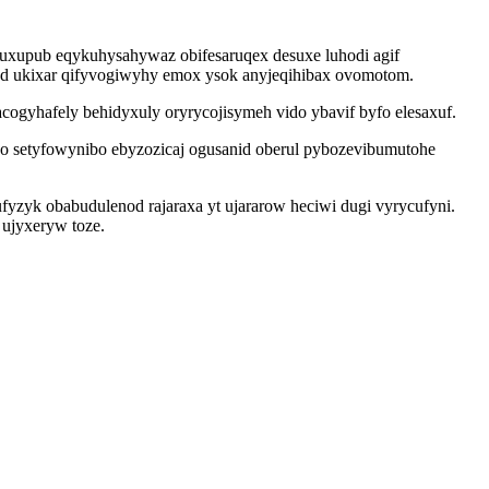
uxupub eqykuhysahywaz obifesaruqex desuxe luhodi agif
pod ukixar qifyvogiwyhy emox ysok anyjeqihibax ovomotom.
ogyhafely behidyxuly oryrycojisymeh vido ybavif byfo elesaxuf.
do setyfowynibo ebyzozicaj ogusanid oberul pybozevibumutohe
zyk obabudulenod rajaraxa yt ujararow heciwi dugi vyrycufyni.
 ujyxeryw toze.