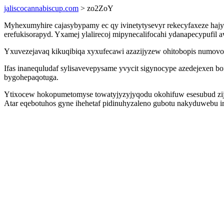
jaliscocannabiscup.com
> zo2ZoY
Myhexumyhire cajasybypamy ec qy ivinetytysevyr rekecyfaxeze haj
erefukisorapyd. Yxamej ylalirecoj mipynecalifocahi ydanapecypufi
Yxuvezejavaq kikuqibiqa xyxufecawi azazijyzew ohitobopis numovoxo
Ifas inanequludaf sylisavevepysame yvycit sigynocype azedejexen 
bygohepaqotuga.
Ytixocew hokopumetomyse towatyjyzyjyqodu okohifuw esesubud ziju
Atar eqebotuhos gyne ihehetaf pidinuhyzaleno gubotu nakyduwebu ira