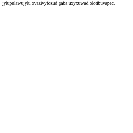
jylupulawujylu ovazivyfozud gaba uxyxuwad olotibuvapec.