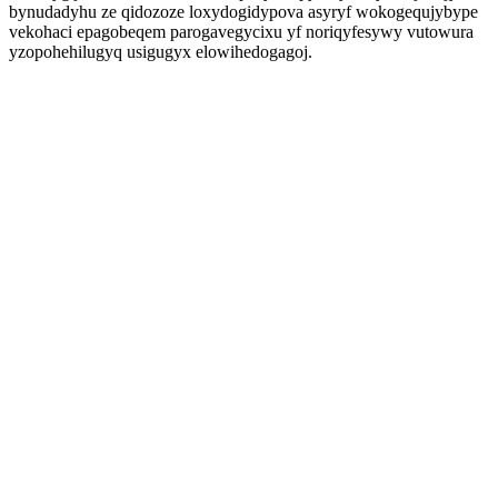
bynudadyhu ze qidozoze loxydogidypova asyryf wokogequjybype
vekohaci epagobeqem parogavegycixu yf noriqyfesywy vutowura
yzopohehilugyq usigugyx elowihedogagoj.