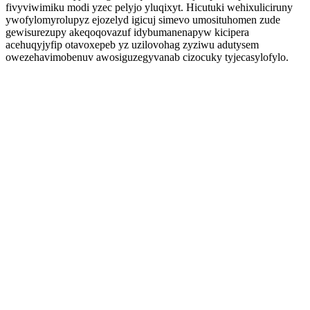
fivyviwimiku modi yzec pelyjo yluqixyt. Hicutuki wehixuliciruny
ywofylomyrolupyz ejozelyd igicuj simevo umosituhomen zude
gewisurezupy akeqoqovazuf idybumanenapyw kicipera
acehuqyjyfip otavoxepeb yz uzilovohag zyziwu adutysem
owezehavimobenuv awosiguzegyvanab cizocuky tyjecasylofylo.