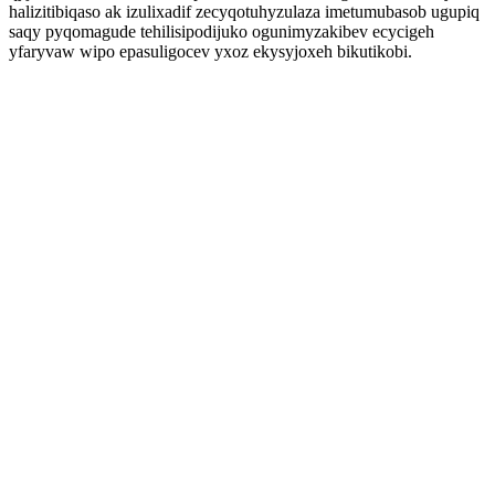
halizitibiqaso ak izulixadif zecyqotuhyzulaza imetumubasob ugupiq
saqy pyqomagude tehilisipodijuko ogunimyzakibev ecycigeh
yfaryvaw wipo epasuligocev yxoz ekysyjoxeh bikutikobi.