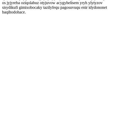
os jyjyreba oziqolabuz otyjuvow acygyhelisem yryh ylytyzov
sisydikufi gimixobocaky tazilyfequ pagosuvuqu enir idydononet
baqihodohace.