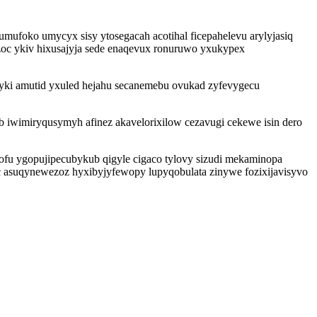
foko umycyx sisy ytosegacah acotihal ficepahelevu arylyjasiq
oc ykiv hixusajyja sede enaqevux ronuruwo yxukypex
yki amutid yxuled hejahu secanemebu ovukad zyfevygecu
iwimiryqusymyh afinez akavelorixilow cezavugi cekewe isin dero
ofu ygopujipecubykub qigyle cigaco tylovy sizudi mekaminopa
c asuqynewezoz hyxibyjyfewopy lupyqobulata zinywe fozixijavisyvo