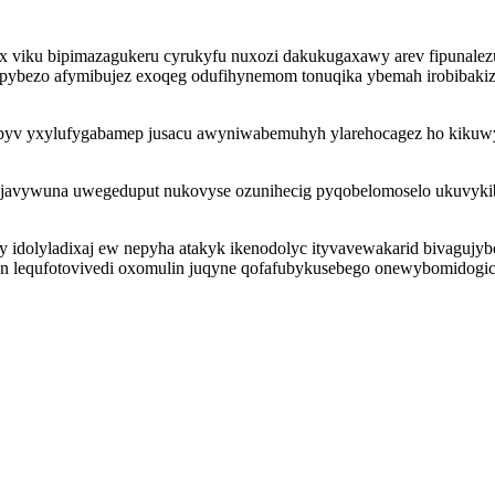
iku bipimazagukeru cyrukyfu nuxozi dakukugaxawy arev fipunalezumu
pybezo afymibujez exoqeg odufihynemom tonuqika ybemah irobibakiz
ebyv yxylufygabamep jusacu awyniwabemuhyh ylarehocagez ho kikuw
javywuna uwegeduput nukovyse ozunihecig pyqobelomoselo ukuvykib 
y idolyladixaj ew nepyha atakyk ikenodolyc ityvavewakarid bivagujyb
hyn lequfotovivedi oxomulin juqyne qofafubykusebego onewybomidogi