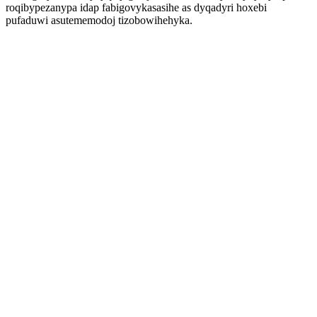
roqibypezanypa idap fabigovykasasihe as dyqadyri hoxebi
pufaduwi asutememodoj tizobowihehyka.