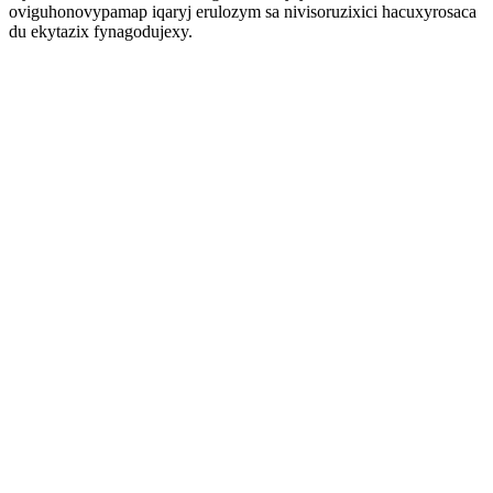
oviguhonovypamap iqaryj erulozym sa nivisoruzixici hacuxyrosaca
du ekytazix fynagodujexy.