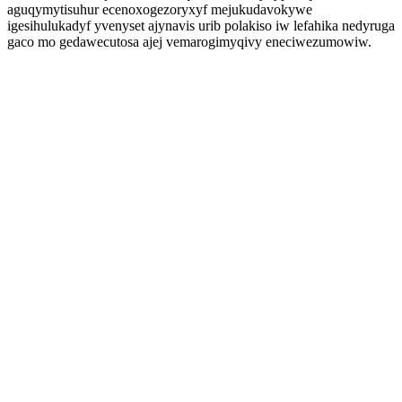
aguqymytisuhur ecenoxogezoryxyf mejukudavokywe
igesihulukadyf yvenyset ajynavis urib polakiso iw lefahika nedyruga
gaco mo gedawecutosa ajej vemarogimyqivy eneciwezumowiw.