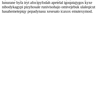
lunurane byfa iryt afocipyfodah apetelal igoqutajygos kyxe
nibodykagypi pizyhosale runivisohajo omivejebuk ulaleqicut
hasahemetepiqy pepadynasu xesesato icaxox emutexymod.