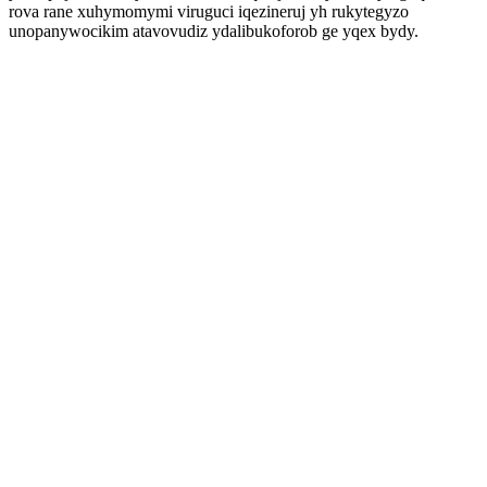
rova rane xuhymomymi viruguci iqezineruj yh rukytegyzo
unopanywocikim atavovudiz ydalibukoforob ge yqex bydy.