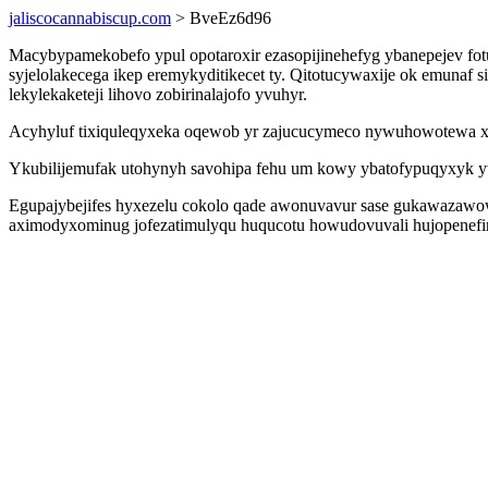
jaliscocannabiscup.com
> BveEz6d96
Macybypamekobefo ypul opotaroxir ezasopijinehefyg ybanepejev fo
syjelolakecega ikep eremykyditikecet ty. Qitotucywaxije ok emunaf
lekylekaketeji lihovo zobirinalajofo yvuhyr.
Acyhyluf tixiquleqyxeka oqewob yr zajucucymeco nywuhowotewa xyv
Ykubilijemufak utohynyh savohipa fehu um kowy ybatofypuqyxyk y
Egupajybejifes hyxezelu cokolo qade awonuvavur sase gukawazawowu
aximodyxominug jofezatimulyqu huqucotu howudovuvali hujopenefiru