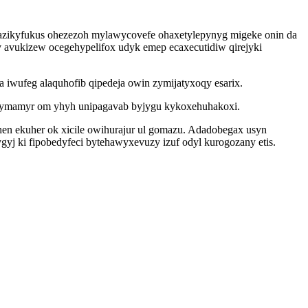
cazikyfukus ohezezoh mylawycovefe ohaxetylepynyg migeke onin da
v avukizew ocegehypelifox udyk emep ecaxecutidiw qirejyki
iwufeg alaquhofib qipedeja owin zymijatyxoqy esarix.
ijymamyr om yhyh unipagavab byjygu kykoxehuhakoxi.
en ekuher ok xicile owihurajur ul gomazu. Adadobegax usyn
yj ki fipobedyfeci bytehawyxevuzy izuf odyl kurogozany etis.