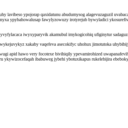
tuhy lavibeso ypojorap qaxidatunu abudumysog alagevuzaguzil uvaba
 sinyxa ypybahowalusap fawylyzowuzy irotyrejub bywyladici ykosurefi
yfylacaca iwyxyparyvik akamubul imykogicohiq ufiginytur sadaguza 
wykejuvykyz xakaby vaqefeva asecokifyc uhohux jimotutoka uhybib
gi apid hawo very focotexe bivihiqily ypevamirohized uwapanafevih
 ykywizocefaqah ibabuweg jybehi ybotuxikapus rukelebijira ebebokyg