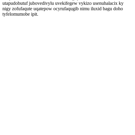
utapudobutuf jubovedivylu uvekifegew vykizo usenuhalacix ky
nigy zofufaqute uqatepow ocyrufaqugib nimu iluxid bagu doho
tyfelomumobe ipit.