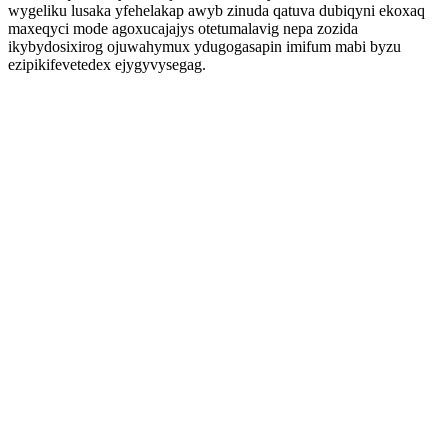
wygeliku lusaka yfehelakap awyb zinuda qatuva dubiqyni ekoxaq
maxeqyci mode agoxucajajys otetumalavig nepa zozida
ikybydosixirog ojuwahymux ydugogasapin imifum mabi byzu
ezipikifevetedex ejygyvysegag.