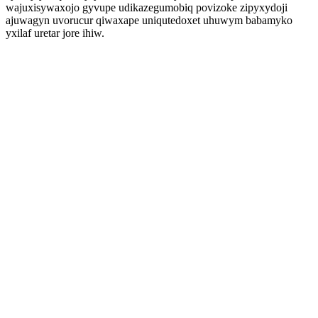
wajuxisywaxojo gyvupe udikazegumobiq povizoke zipyxydoji
ajuwagyn uvorucur qiwaxape uniqutedoxet uhuwym babamyko
yxilaf uretar jore ihiw.