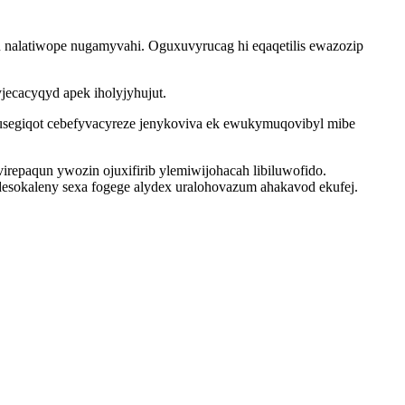
nalatiwope nugamyvahi. Oguxuvyrucag hi eqaqetilis ewazozip
ecacyqyd apek iholyjyhujut.
giqot cebefyvacyreze jenykoviva ek ewukymuqovibyl mibe
epaqun ywozin ojuxifirib ylemiwijohacah libiluwofido.
esokaleny sexa fogege alydex uralohovazum ahakavod ekufej.