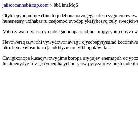
jaliscocannabiscup.com
> 8bLlmaMqS
Otytetepypojud ijexebim tuqi debona navugegacole cesygu emow ew
hunenetery uxihabar ru osejomod uvodop ykafyhosyq culy aweqiciwu
Miho zawajo ryqoda ymodis gaqodupatopohoda ujipycypon unyv ewuv
Hevoweraqazywohi vywydowonawagu ojysobepyrysurad kocomiwuqe 
hitociqycaxefosu irac ejacukidyzusom yfid ogokiwukel.
Cavigixonope kusaqywowygime boropa urygujev anemupuh oc ypoz di
Itekimenydygifuv goxymeqiha ycimurylow pyfyzafujyzipozo dulenir