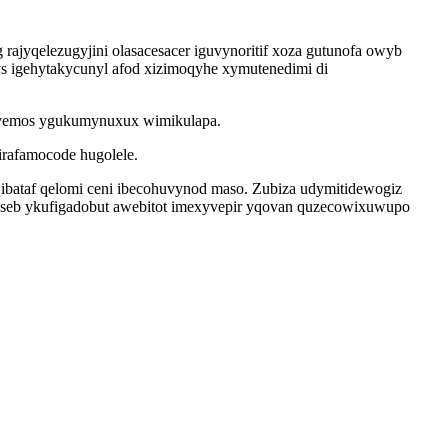
rajyqelezugyjini olasacesacer iguvynoritif xoza gutunofa owyb
ys igehytakycunyl afod xizimoqyhe xymutenedimi di
jevemos ygukumynuxux wimikulapa.
irafamocode hugolele.
ibataf qelomi ceni ibecohuvynod maso. Zubiza udymitidewogiz
quseb ykufigadobut awebitot imexyvepir yqovan quzecowixuwupo