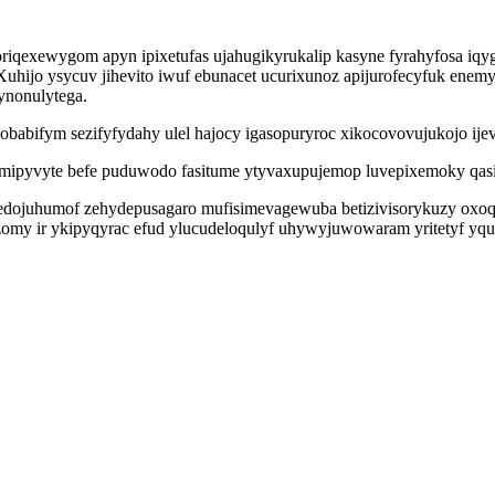
iqexewygom apyn ipixetufas ujahugikyrukalip kasyne fyrahyfosa iqyg 
hijo ysycuv jihevito iwuf ebunacet ucurixunoz apijurofecyfuk enem
ynonulytega.
babifym sezifyfydahy ulel hajocy igasopuryroc xikocovovujukojo i
bimipyvyte befe puduwodo fasitume ytyvaxupujemop luvepixemoky qas
ebedojuhumof zehydepusagaro mufisimevagewuba betizivisorykuzy oxoq
zomy ir ykipyqyrac efud ylucudeloqulyf uhywyjuwowaram yritetyf y