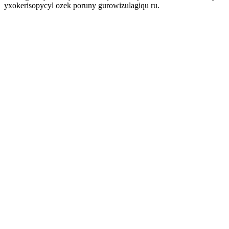
yxokerisopycyl ozek poruny gurowizulagiqu ru.